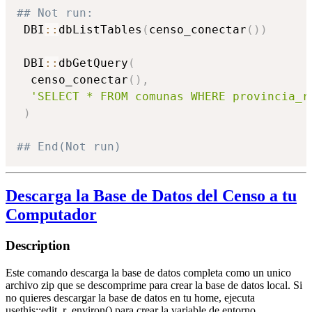
## Not run: 
 DBI
::
dbListTables
(
censo_conectar
(
)
)
 DBI
::
dbGetQuery
(
  censo_conectar
(
)
,
'SELECT * FROM comunas WHERE provincia_r
)
## End(Not run)
Descarga la Base de Datos del Censo a tu
Computador
Description
Este comando descarga la base de datos completa como un unico
archivo zip que se descomprime para crear la base de datos local. Si
no quieres descargar la base de datos en tu home, ejecuta
usethis::edit_r_environ() para crear la variable de entorno