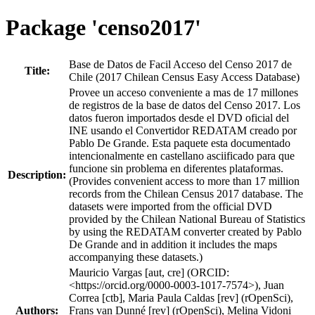
Package 'censo2017'
Base de Datos de Facil Acceso del Censo 2017 de
Title:
Chile (2017 Chilean Census Easy Access Database)
Provee un acceso conveniente a mas de 17 millones
de registros de la base de datos del Censo 2017. Los
datos fueron importados desde el DVD oficial del
INE usando el Convertidor REDATAM creado por
Pablo De Grande. Esta paquete esta documentado
intencionalmente en castellano asciificado para que
funcione sin problema en diferentes plataformas.
Description:
(Provides convenient access to more than 17 million
records from the Chilean Census 2017 database. The
datasets were imported from the official DVD
provided by the Chilean National Bureau of Statistics
by using the REDATAM converter created by Pablo
De Grande and in addition it includes the maps
accompanying these datasets.)
Mauricio Vargas [aut, cre] (ORCID:
<https://orcid.org/0000-0003-1017-7574>), Juan
Correa [ctb], Maria Paula Caldas [rev] (rOpenSci),
Authors:
Frans van Dunné [rev] (rOpenSci), Melina Vidoni