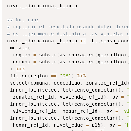
nivel_educacional_biobio

## Not run: 
# replicar el resultado usando dplyr direc
# es ligeramente distinto a las vinietas q
nivel_educacional_biobio 
<-
 tbl
(
censo_cone
 mutate
(
  region 
=
 substr
(
as.character
(
geocodigo
)
,
  comuna 
=
 substr
(
as.character
(
geocodigo
)
,
)
%>%
 filter
(
region 
==
"08"
)
%>%
 select
(
comuna
,
 geocodigo
,
 zonaloc_ref_id
)
 inner_join
(
select
(
tbl
(
censo_conectar
(
)
,
"
  zonaloc_ref_id
,
 vivienda_ref_id
)
,
 by 
=
"
 inner_join
(
select
(
tbl
(
censo_conectar
(
)
,
"
  vivienda_ref_id
,
 hogar_ref_id
)
,
 by 
=
"vi
 inner_join
(
select
(
tbl
(
censo_conectar
(
)
,
"
  hogar_ref_id
,
 nivel_educ 
=
 p15
)
,
 by 
=
"h